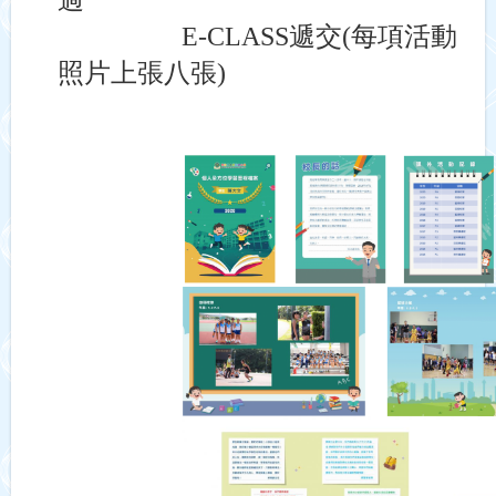
過
E-CLASS
遞交
(
每項活動
照片上張八張
)