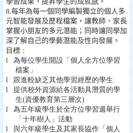
學習成果，提昇學生的成就感。
8.每年為每一個同學編製獨立的個人多
元智能發展及歷程檔案，讓教師、家長
掌握小朋友的多元潛能；同時讓同學加
深了解自己的學藝潛能及性向發展。
目標：
l
為每位學生開設「個人全方位學習
檔案」
l
跟進較缺乏其他學習經歷的學生
l
提供校外資源給各活動具潛質的學
生
(
資優教育第三層次
)
l
為五年級學生於全方位學習週舉行
「十年樹人」活動
l
與六年級學生及其家長協作「個人