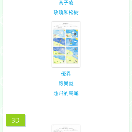
黃子凌
玫瑰和松樹
優異
嚴樂懿
想飛的烏龜
3D