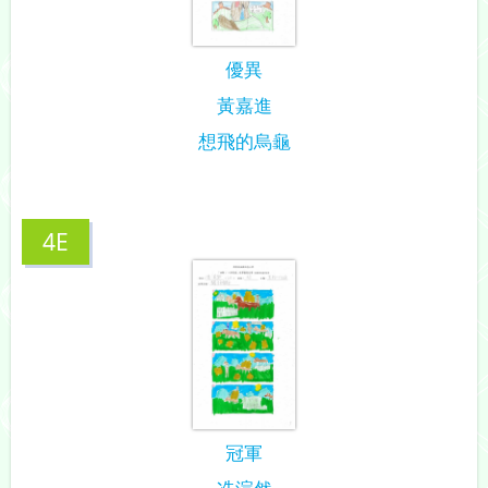
優異
黃嘉進
想飛的烏龜
4E
冠軍