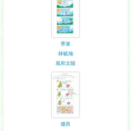
季軍
林毓瀚
風和太陽
優異