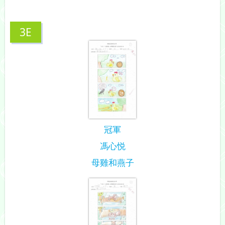
3E
冠軍
馮心悦
母雞和燕子