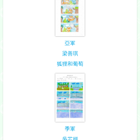
亞軍
梁善琪
狐狸和葡萄
季軍
吳芯妍