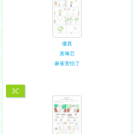
優異
黃琳芯
麻雀害怕了
3C