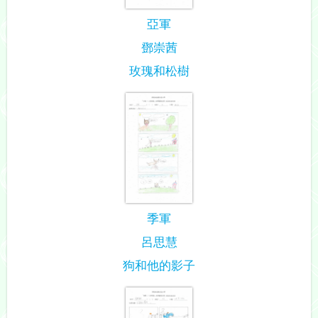
亞軍
鄧崇茜
玫瑰和松樹
季軍
呂思慧
狗和他的影子