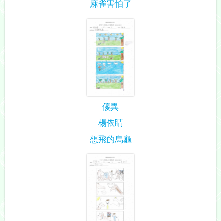
麻雀害怕了
優異
楊依睛
想飛的烏龜