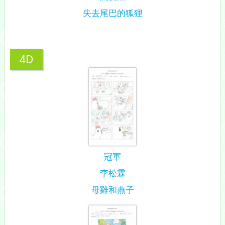
失去尾巴的狐狸
4D
冠軍
李松霖
母雞和燕子