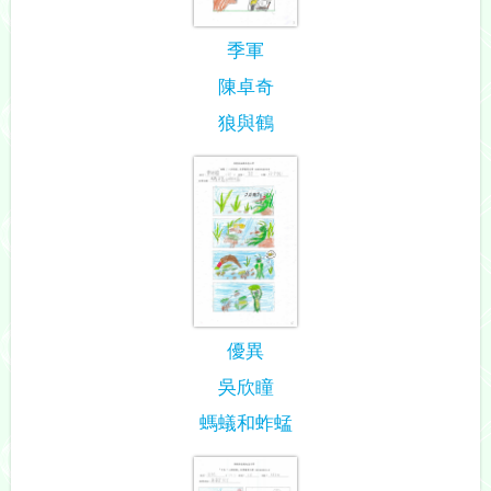
季軍
陳卓奇
狼與鶴
優異
吳欣瞳
螞蟻和蚱蜢