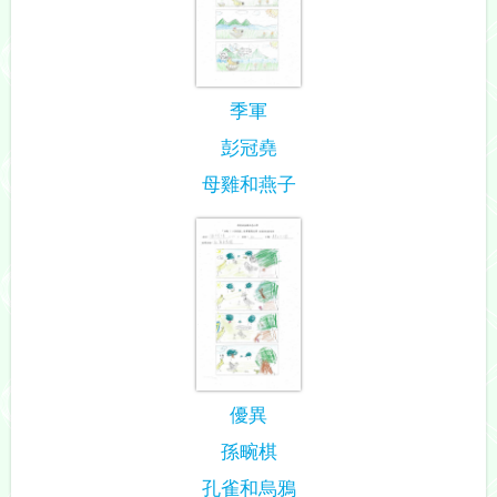
季軍
彭冠堯
母雞和燕子
優異
孫畹棋
孔雀和烏鴉