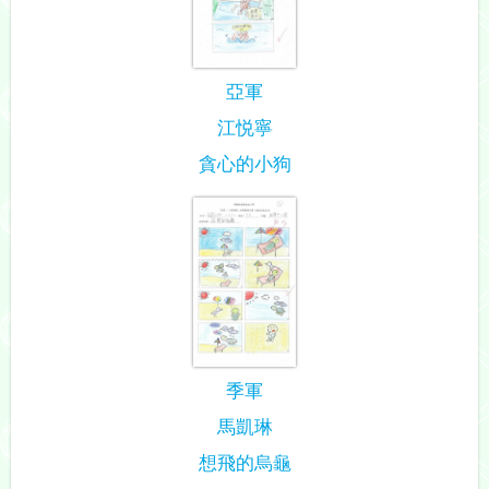
亞軍
江悦寧
貪心的小狗
季軍
馬凱琳
想飛的烏龜