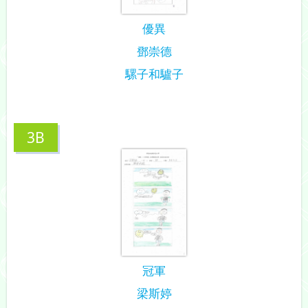
優異
鄧崇德
騾子和驢子
3B
冠軍
梁斯婷