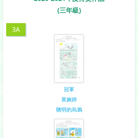
(三年級)
3A
冠軍
黃婉婷
聰明的烏鴉