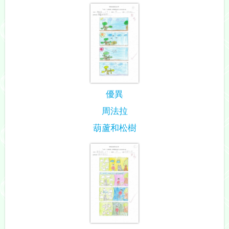
優異
周法拉
葫蘆和松樹