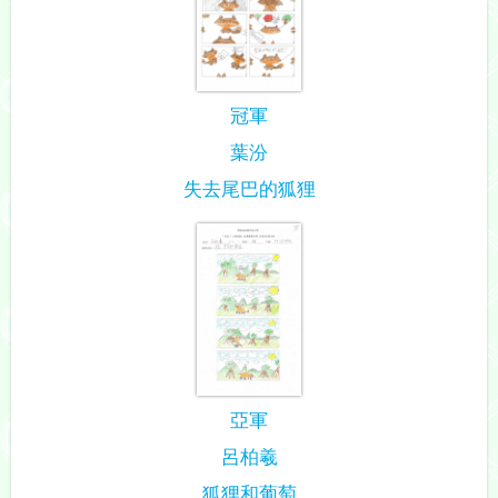
冠軍
葉汾
失去尾巴的狐狸
亞軍
呂柏羲
狐狸和葡萄