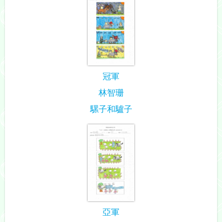
冠軍
林智珊
騾子和驢子
亞軍