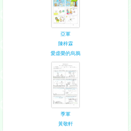
亞軍
陳梓霖
愛虛榮的烏鴉
季軍
黃敬軒