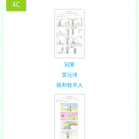
4C
冠軍
雷沅埼
狼和牧羊人