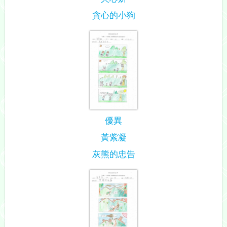
貪心的小狗
優異
黃紫凝
灰熊的忠告