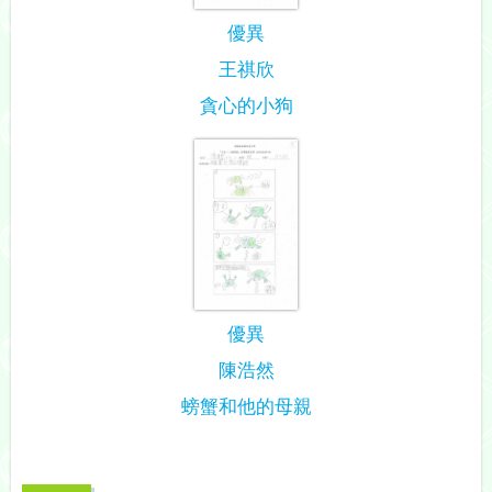
優異
王祺欣
貪心的小狗
優異
陳浩然
螃蟹和他的母親