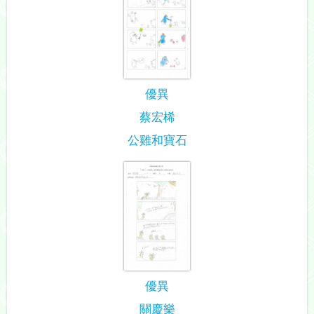
優異
蔡宏桸
公雞和寶石
優異
關慶樂