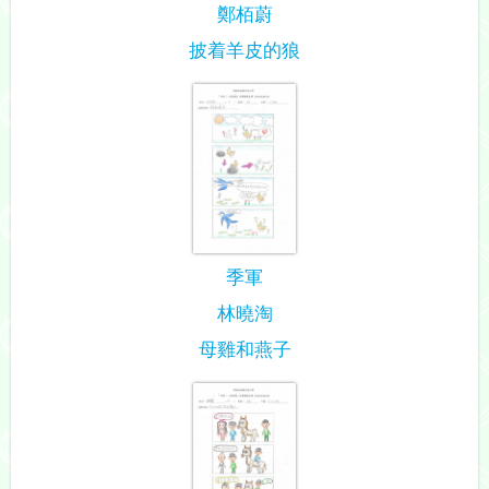
鄭栢蔚
披着羊皮的狼
季軍
林曉淘
母雞和燕子