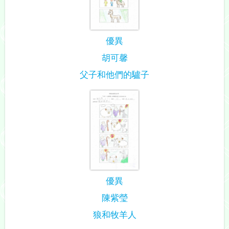
優異
胡可馨
父子和他們的驢子
優異
陳紫瑩
狼和牧羊人