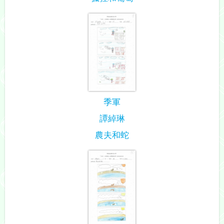
季軍
譚綽琳
農夫和蛇