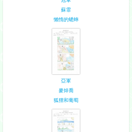
蘇霏
懶惰的蟋蟀
亞軍
麥焯喬
狐狸和葡萄