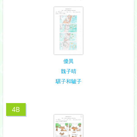
優異
魏子晴
騾子和驢子
4B