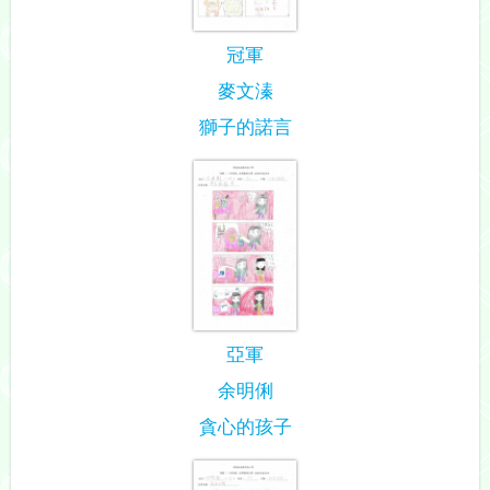
冠軍
麥文溱
獅子的諾言
亞軍
余明俐
貪心的孩子