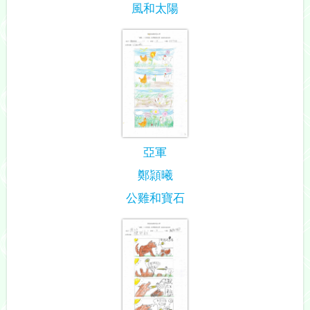
風和太陽
亞軍
鄭頴曦
公雞和寶石