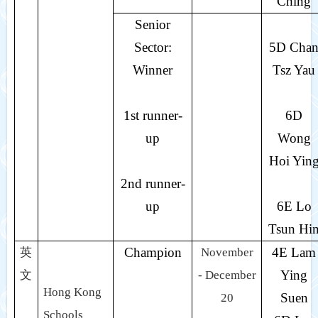
Ching
Senior
Sector:
5D Cha
Winner
Tsz Yau
1st runner-
6D
up
Wong
Hoi Yin
2nd runner-
up
6E Lo
Tsun Hi
Champion
4E Lam
英
November
Ying
文
- December
Hong Kong
Suen
20
Schools