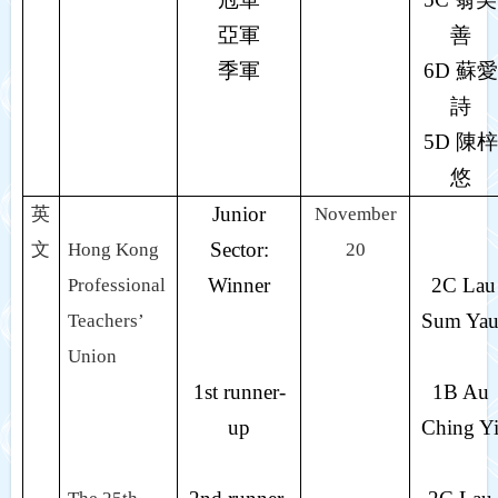
亞軍
善
季軍
6D
蘇愛
詩
5D
陳梓
悠
Junior
英
November
Sector:
文
Hong Kong
20
Winner
2C Lau
Professional
Sum Ya
Teachers’
Union
1st runner-
1B Au
up
Ching Y