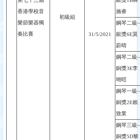
第七十三屆
銀獎
1B
林
香港學校音
施睿
初級組
樂節樂器獨
鋼琴二級
–
奏比賽
31/5/2021
銀獎
6E
莫
蔚晴
鋼琴二級
–
銅獎
3E
李
翊暟
鋼琴一級
–
銅獎
2E
賴
致業
鋼琴三級
–
銅獎
5D
黎