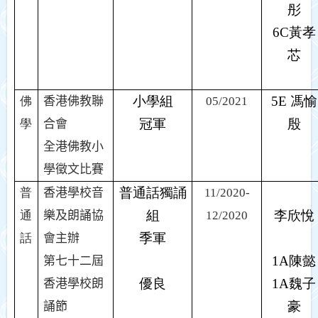
彤
6C
黃孝
芯
小學組
5E
馮愉
佛
香港佛教聯
05/2021
冠軍
殷
學
合會
全港佛教小
學徵文比賽
普通話獨誦
普
香港學校音
11/2020-
組
李欣悅
通
樂及朗誦協
12/2020
季軍
話
會主辦
1A
陳懿
第七十二屆
優良
1A
魏子
香港學校朗
豪
誦節