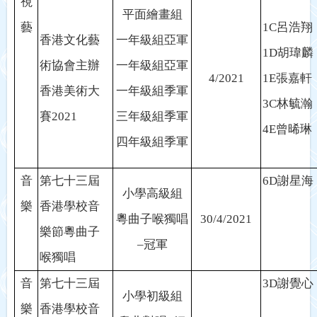
視
平面繪畫組
藝
1C
呂浩翔
香港文化藝
一年級組亞軍
1D
胡瑋麟
術協會主辦
一年級組亞軍
4/2021
1E
張嘉軒
香港美術大
一年級組季軍
3C
林毓瀚
賽
2021
三年級組季軍
4E
曾晞琳
四年級組季軍
音
第七十三屆
6D
謝星海
小學高級組
樂
香港學校音
粵曲子喉獨唱
30/4/2021
樂節粵曲子
–
冠軍
喉獨唱
音
第七十三屆
3D
謝覺心
小學初級組
樂
香港學校音