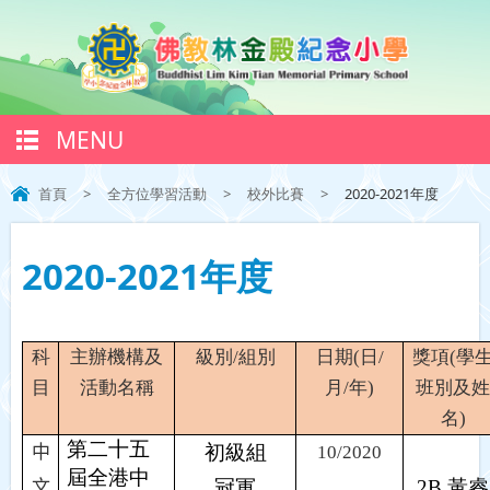
MENU
首頁
>
全方位學習活動
>
校外比賽
>
2020-2021年度
2020-2021年度
科
主辦機構及
級別
/
組別
日期
(
日
/
獎項
(
學
目
活動名稱
月
/
年
)
班別及姓
名
)
第二十五
初級組
中
10/2020
屆全港中
冠軍
2B
黃睿
文