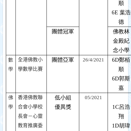
順
6E
葉浩
德
團體冠軍
佛教林
金殿紀
念小學
團體亞軍
6D
鄭栢
數
全港佛教小
26/4/2021
順
學
學數學比賽
6D
郭斯
嘉
低小組
佛
香港佛教聯
05/2021
優異獎
1C
呂浩
學
合會小學校
翔
長會－心靈
1D
胡瑋
教育推廣委