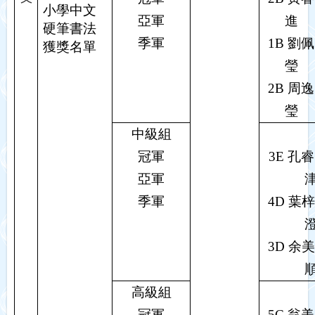
小學中文
亞軍
進
硬筆書法
季軍
1B
劉佩
獲獎名單
瑩
2B
周逸
瑩
中級組
冠軍
3E
孔睿
亞軍
季軍
4D
葉梓
3D
余美
高級組
冠軍
5C
翁美