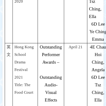
Tsz
2020
Ching,
Ella
6D Lee
Ye Chin
Emma
Outstanding
4E Chau
英
Hong Kong
April 21
Performer
Hoi
文
School
Awards –
Ching,
Drama
Angela
Festival
Outstanding
6D Lee
2021
Audio-
Tsz
Title: The
Visual
Ching,
Food Court
Effects
Ella