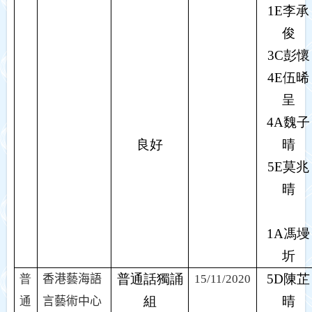
1E
李承
俊
3C
彭懷
4E
伍晞
呈
4A
魏子
良好
晴
5E
莫兆
晴
1A
馮墁
圻
普通話獨誦
5D
陳芷
普
香港藝海語
15/11/2020
組
晴
通
言藝術中心