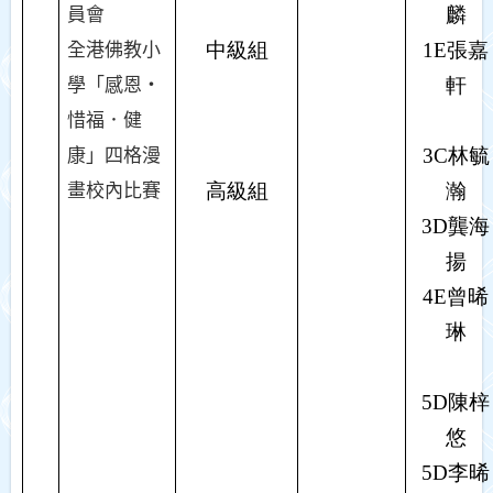
麟
員會
中級組
1E
張嘉
全港佛教小
軒
學「感恩‧
惜福．健
3C
林毓
康」四格漫
高級組
瀚
畫校內比賽
3D
龔海
揚
4E
曾晞
琳
5D
陳梓
悠
5D
李晞