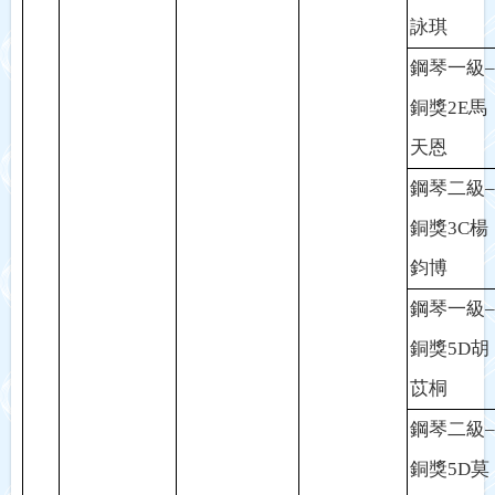
詠琪
鋼琴一級
–
銅獎
2E
馬
天恩
鋼琴二級
–
銅獎
3C
楊
鈞博
鋼琴一級
–
銅獎
5D
胡
苡桐
鋼琴二級
–
銅獎
5D
莫