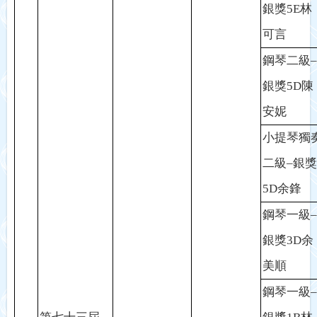
銀獎
5E
林
可言
鋼琴二級
–
銀獎
5D
陳
安妮
小提琴獨
二級
–
銀獎
5D
余鋒
鋼琴一級
–
銀獎
3D
余
美順
鋼琴一級
–