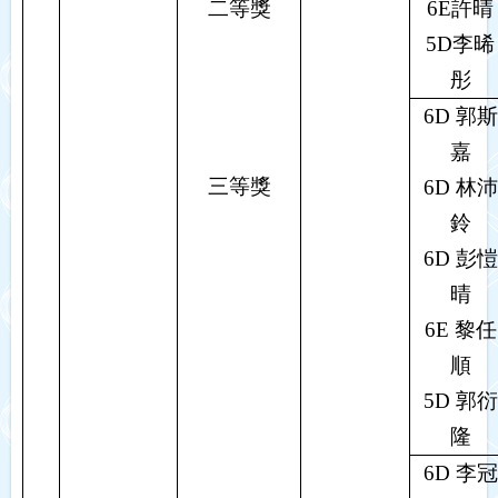
二等獎
6E
許晴
5D
李晞
彤
6D
郭斯
嘉
三等獎
6D
林沛
鈴
6D
彭愷
晴
6E
黎任
順
5D
郭衍
隆
6D
李冠