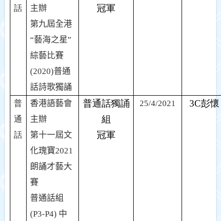
冠軍
話
主辦
第九屆全港
“藝海之星”
綜藝比賽
(2020)
普通
話詩歌獨誦
普通話獨誦
3C
彭懷
普
香港語藝會
25/4/2021
組
通
主辦
冠軍
話
第十一屆文
化瑰寶
2021
朗誦才藝大
賽
普通話組
(P3-P4)
中