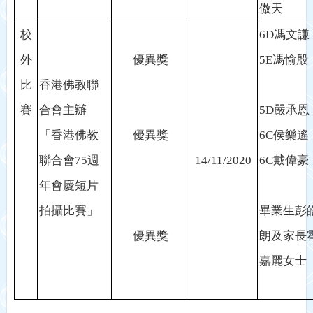
傲天
校
6D
馮文謙
外
優異獎
5E
馮愉殷
比
香港佛教聯
賽
合會主辦
5D
嚴承恩
「香港佛教
優異獎
6C
侯樂遙
聯合會
75
週
14/11/2020
6C
戴偉豪
年會慶短片
拍攝比賽」
畢業生彭
優異獎
朗及家長
嘉麗女士