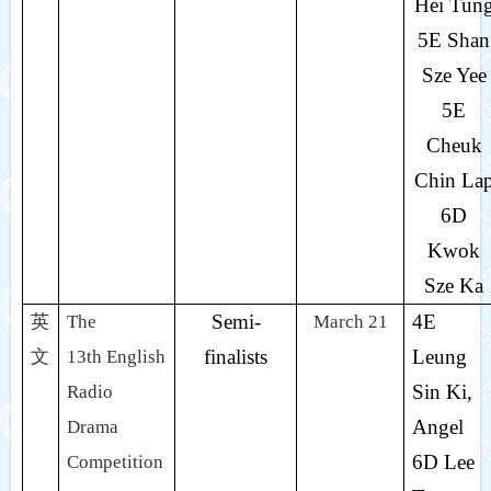
Hei Tun
5E Shan
Sze Yee
5E
Cheuk
Chin La
6D
Kwok
Sze Ka
Semi-
4E
英
The
March 21
finalists
Leung
文
13th English
Sin Ki,
Radio
Angel
Drama
6D Lee
Competition