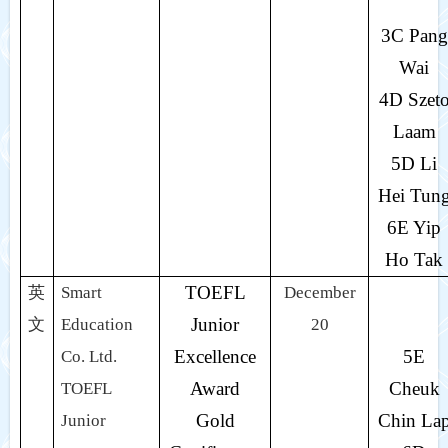
3C Pang
Wai
4D Szet
Laam
5D Li
Hei Tun
6E Yip
Ho Tak
TOEFL
英
Smart
December
Junior
文
Education
20
Excellence
5E
Co. Ltd.
Award
Cheuk
TOEFL
Gold
Chin La
Junior