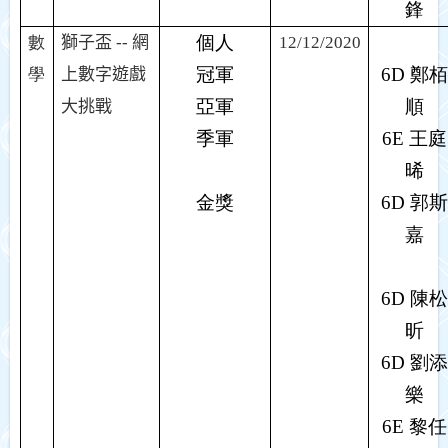
鋒
個人
數
獅子盃
--
網
12/12/2020
冠軍
6D
鄭栢
學
上數字遊戲
亞軍
順
大挑戰
季軍
6E
王庭
晞
金獎
6D
郭斯
嘉
6D
陳松
昕
6D
劉添
樂
6E
黎任