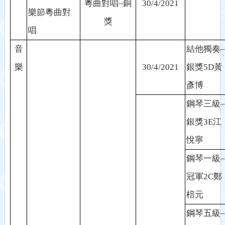
粵曲對唱
–
銅
30/4/2021
樂節粵曲對
獎
唱
音
結他獨奏
–
樂
30/4/2021
銀獎
5D
黃
彥博
鋼琴三級
–
銀獎
3E
江
悅寧
鋼琴一級
–
冠軍
2C
鄭
棓元
鋼琴五級
–