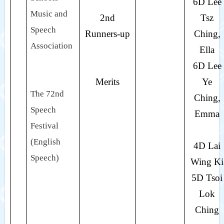
6D Lee
Music and
2nd
Tsz
Speech
Runners-up
Ching,
Association
Ella
6D Lee
Merits
Ye
The 72nd
Ching,
Speech
Emma
Festival
(English
4D Lai
Speech)
Wing Ki
5D Tsoi
Lok
Ching