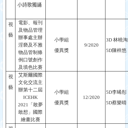
小詩歌獨誦
電影、報刊
視
及物品管理
藝
辦事處主辦
小學組
3D
林曉淘
淫褻及不雅
9/2020
優異獎
5D
陳梓悠
物品管制條
例口號創作
及填色比賽
艾斯爾國際
視
文化交流主
藝
辦第十二屆
小學組
5
D
李晞彤
ICEHK
12/2020
優異獎
5D
蔡樂晴
2021
「敢夢
敢想」國際
繪畫比賽