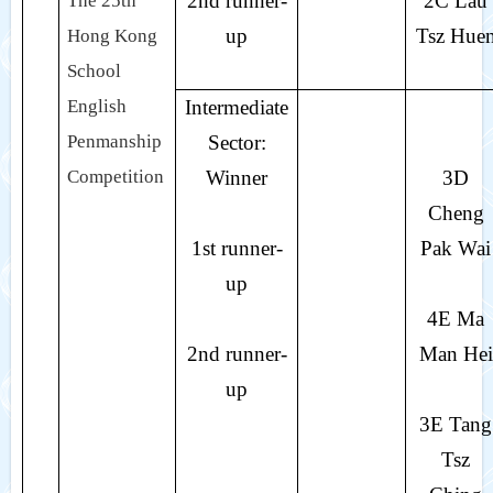
2nd runner-
2C Lau
The 25th
up
Tsz Hue
Hong Kong
School
English
Intermediate
Penmanship
Sector:
Competition
Winner
3D
Cheng
1st runner-
Pak Wai
up
4E Ma
2nd runner-
Man Hei
up
3E Tang
Tsz