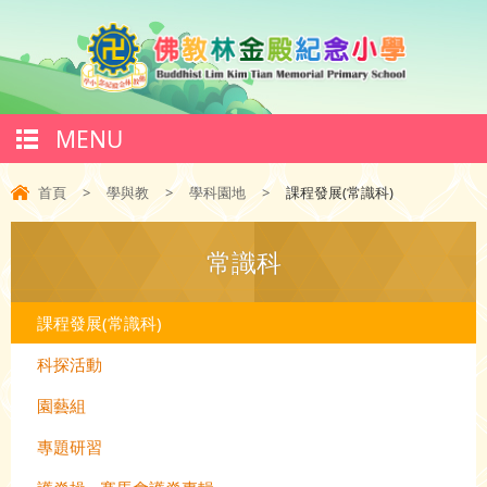
MENU
首頁
>
學與教
>
學科園地
>
課程發展(常識科)
常識科
課程發展(常識科)
科探活動
園藝組
專題研習