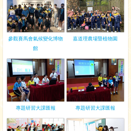
參觀賽馬會氣候變化博物
嘉道理農場暨植物園
館
專題研習大課匯報
專題研習大課匯報