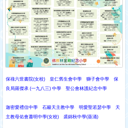
保祿六世書院(女校)
皇仁舊生會中學
獅子會中學
保
良局羅傑承
(
一九八三
)
中學
聖公會林護紀念中學
迦密愛禮信中學
石籬天主教中學
明愛聖若瑟中學
天
主教母佑會蕭明中學(
女校)
裘錦秋中學
(
葵涌
)