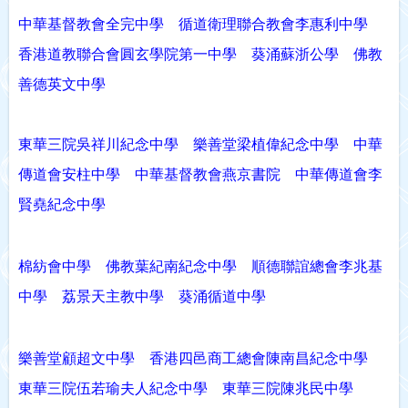
中華基督教會全完中學
循道衛理聯合教會李惠利中學
香港道教聯合會圓玄學院第一中學
葵涌蘇浙公學
佛教
善德英文中學
東華三院吳祥川紀念中學
樂善堂梁植偉紀念中學
中華
傳道會安柱中學
中華基督教會燕京書院
中華傳道會李
賢堯紀念中學
棉紡會中學
佛教葉紀南紀念中學
順德聯誼總會李兆基
中學
荔景天主教中學
葵涌循道中學
樂善堂顧超文中學
香港四邑商工總會陳南昌紀念中學
東華三院伍若瑜夫人紀念中學
東華三院陳兆民中學