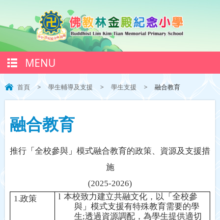
MENU
首頁
>
學生輔導及支援
>
學生支援
>
融合教育
融合教育
推行
「
全校參與
」
模式融合教育的政策、資源及支援措
施
(2025-2026)
l
本校致力建立共融文化
，
以
「
全校參
1.
政策
與
」
模式支援有特殊教育需要的學
生
;
透過資源調配
，
為學生提供適切