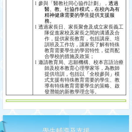
l
參與「醫教社同心協作計劃」，
透過
醫、教、社協作模式，在校內為有
精神健康需要的學生提供支援服
務。
l
透過家長日、家長聚會及成立家長義工
隊促進家校及家長之間的溝通及合
作，提供家長教育
，
包括講座、培
訓班及工作坊
，
讓家長了解有特殊
教育需要學生的學習特性
，
從而配
合學校的措施及政策；
l
邀請教育局、志願機構、校本言語治療
師及校本教育心理學家等
，
為教師
提供培訓
，
包括以
「
全校參與
」
模
式支援有特殊教育需要的學生、教
導有特殊教育需要學生的策略、啟
發潛能的新教學理念等
。
學生輔導及支援