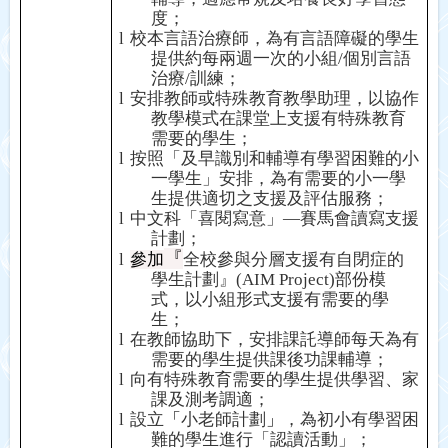
度；
l
校本言語治療師
，
為有言語障礙的學生
提供約每兩週一次的小組
/
個別言語
治療
/
訓練；
l
安排教師或特殊教育教學助理
，
以協作
教學模式在課堂上支援有特殊教育
需要的學生；
l
按照「及早識別和輔導有學習困難的小
一學生」安排，為有需要的小一學
生提供適切之支援及評估服務；
l
中文科「喜閱寫意」
—
賽馬會讀寫支援
計劃；
『
l
參加
全校參與分層支援有自閉症的
學生計劃』
(AIM Project)
部份模
式，以小組形式支援有需要的學
生；
l
在教師協助下
，
安排課託導師每天為有
需要的學生提供課後功課輔導；
l
向有特殊教育需要的學生提供學習、家
課及測考調適；
l
設立
「
小老師計劃
」
，
為初小有學習困
難的學生進行「認讀活動」；