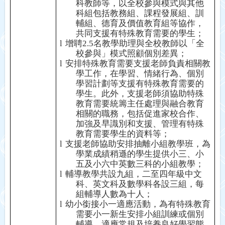
科教師等，以全校參與模式與其他
科組包括教務組、課程發展組、訓
輔組、德育及價值教育組等協作，
共同支援有特殊教育需要的學生
；
l
增聘
2.5
名教學助理與全校教師以「全
校參與」模式照顧個別差異
；
l
安排特殊教育需要支援老師負責相關教
學工作，在學習、情緒行為、個別
學習計劃等支援有特殊教育需要的
學生。此外，支援老師須協助特殊
教育需要統籌主任處理與融合教育
相關的職務，包括促進家校合作、
加強及早識別和支援、管理有特殊
教育需要學生的資料等
；
l
支援老師協助安排抽離小組教學班
，
為
學業成績稍遜的學生提供小三、小
五及小六中英數三科的小組教學；
l
輔導教學共設九組，二至四年級中文
科、英文科及數學科各設三組，
每
組輔導人數為十人；
l
幼小銜接小一適應活動，為有特殊教育
需要小一新生安排小組訓練或個別
輔導，適應常規及培養良好學習態