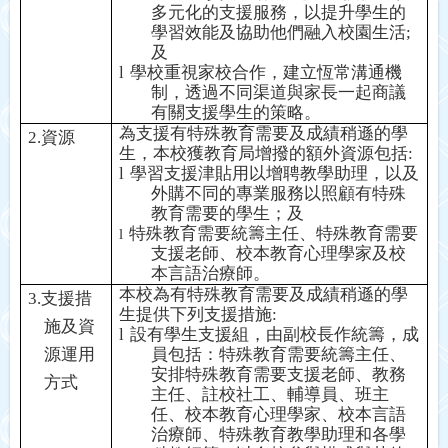
多元化的支援服務
，
以提升學生的
學習效能及協助他們融入校園生活
;
及
l
學校重視家校合作
，
建立恆常溝通機
制
，
透過不同渠道與家長一起商議
有關支援學生的策略
。
為支援有特殊教育需要及成績稍遜的學
2.
資源
生
，
本校獲教育局增撥的額外資源包括
:
l
學習支援津貼用以增聘教學助理，以及
外購不同的專業服務以照顧有特殊
教育需要的學生；及
特殊教育需要統籌主任、特殊教育需要
l
支援老師、校本教育心理學家及校
本言語治療師。
本校為有特殊教育需要及成績稍遜的學
3.
支援措
生提供下列支援措施
:
施及資
l
設有學生支援組
，由
副校長作統籌
，
成
源運用
員包括：特殊教育需要統籌主任、
安排特殊教育需要支援老師、教務
方式
主任、註校社工、輔導員、班主
任、校本教育心理學家、校本言語
治療師、特殊教育教學助理和各學