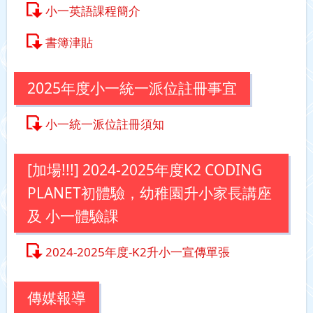
小一英語課程簡介
書簿津貼
2025年度小一統一派位註冊事宜
小一統一派位註冊須知
[加場!!!] 2024-2025年度K2 CODING
PLANET初體驗，幼稚園升小家長講座
及 小一體驗課
2024-2025年度-K2升小一宣傳單張
傳媒報導