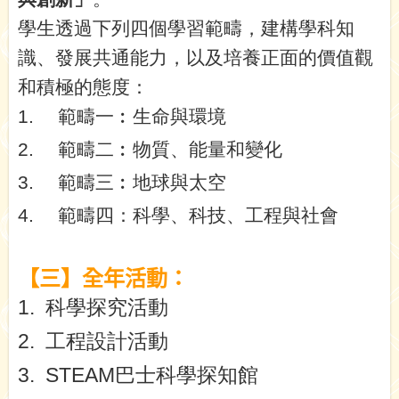
學生透過下列四個學習範疇，建構學科知
識、發展共通能力，以及培養正面的價值觀
和積極的態度：
1.
範疇一︰生命與環境
2.
範疇二︰物質、能量和變化
3.
範疇三︰地球與太空
4.
範疇四：科學、科技、工程與社會
【三】全年活動：
1.
科學探究活動
2.
工程設計活動
3.
STEAM
巴士科學探知館