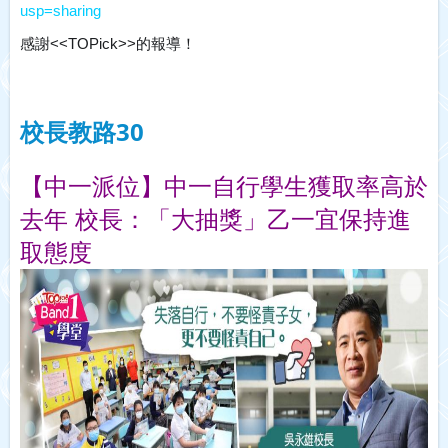
usp=sharing
感謝<<TOPick>>的報導！
校長教路30
【中一派位】中一自行學生獲取率高於
去年 校長：「大抽獎」乙一宜保持進
取態度