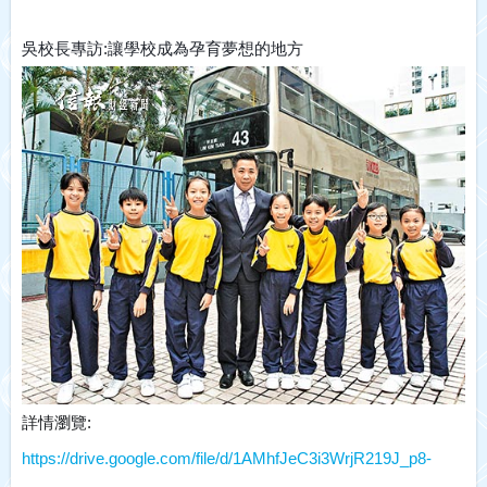
吳校長專訪:讓學校成為孕育夢想的地方
詳情瀏覽: 
https://drive.google.com/file/d/1AMhfJeC3i3WrjR219J_p8-