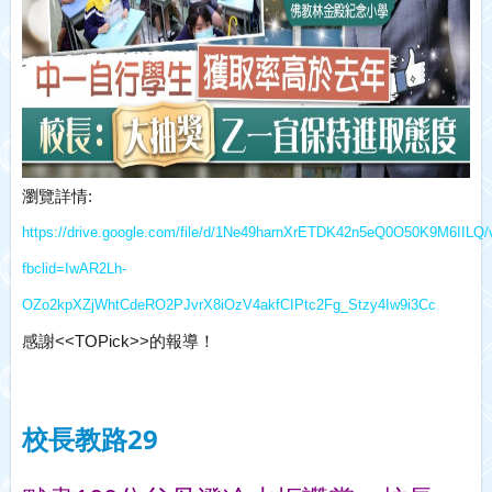
瀏覽詳情:
https://drive.google.com/file/d/1Ne49harnXrETDK42n5eQ0O50K9M6IILQ/
fbclid=IwAR2Lh-
OZo2kpXZjWhtCdeRO2PJvrX8iOzV4akfCIPtc2Fg_Stzy4Iw9i3Cc
感謝<<TOPick>>的報導！
校長教路29