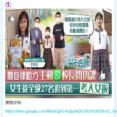
生
瀏覽詳情:
https://drive.google.com/file/d/1gHz4ogtyAiDEVRzN16G8ysC_