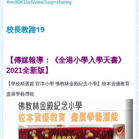
4mv80K1hv6/view?usp=sharing
校長教路19
【傳媒報導：《全港小學入學天書》
2021全新版】
【學校精選篇 官津小學 佛教林金殿紀念小學】校本資優教育 
盡展學藝潛能