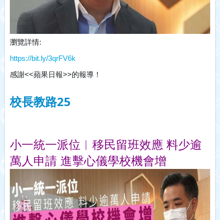
瀏覽詳情:
https://bit.ly/3qrFV6k
感謝<<蘋果日報>>的報導！
校長教路25
小一統一派位︱移民留班效應 料少逾
萬人申請 進擊心儀學校機會增