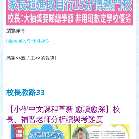
瀏覽詳情:
http://bit.ly/3HbMxkG
感謝<<
親子王>>的報導!
校長教路33
【
小學中文課程革新 愈讀愈深】校
長、補習老師分析讀與考難度