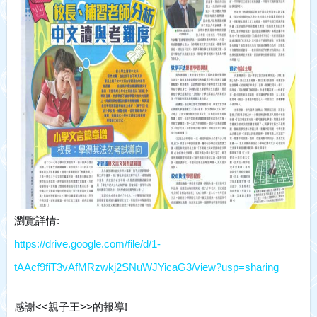
瀏覽詳情:
https://drive.google.com/file/d/1-
tAAcf9fiT3vAfMRzwkj2SNuWJYicaG3/view?usp=sharing
感謝<<
親子王>>的報導!