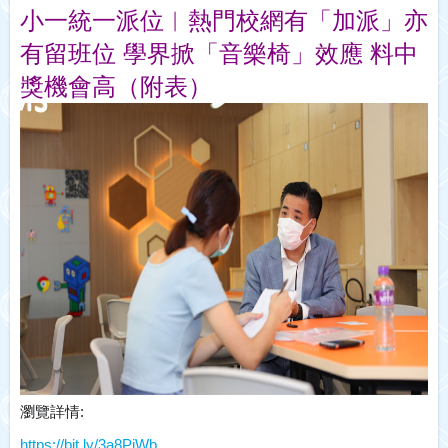
小一統一派位︱熱門校網有「加派」亦
有留班位 學界掀「音樂椅」效應 料中
獎機會高（附表）
瀏覽詳情:
https://bit.ly/3a8PjWb