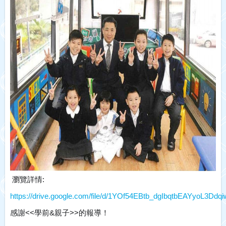
瀏覽詳情:
https://drive.google.com/file/d/1YOf54EBtb_dgIbqtbEAYyoL3Ddq
感謝<<學前&親子>>的報導！