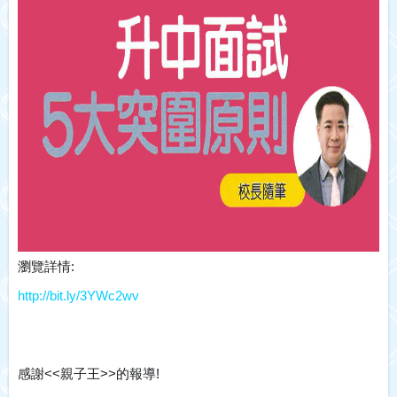
瀏覽詳情:
http://bit.ly/3YWc2wv
感謝<<
親子王>>的報導!