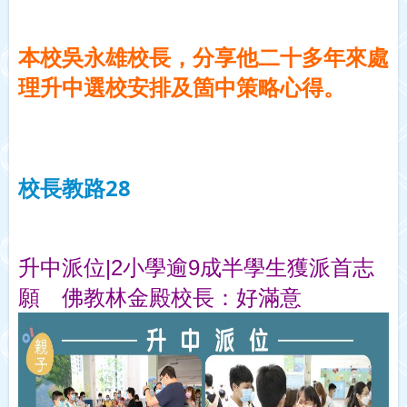
本校吳永雄校長，分享他二十多年來處
理升中選校安排及箇中策略心得。
校長教路28
升中派位|2小學逾9成半學生獲派首志
願　佛教林金殿校長：好滿意