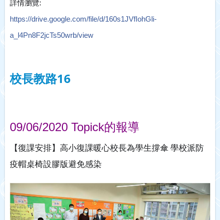
詳情瀏覽:
https://drive.google.com/file/d/160s1JVfIohGli-
a_l4Pn8F2jcTs50wrb/view
校長教路16
09/06/2020 Topick的報導
【復課安排】高小復課暖心校長為學生撐傘 學校派防
疫帽桌椅設膠版避免感染