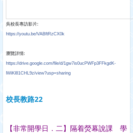
吳校長專訪影片:
https://youtu.be/
VABftRzCX0k
瀏覽詳情:
https://drive.google.com/
file/d/
1gw7is0ucPWFp3FFkgdK-
lWiKl8
1CHL9z/view?usp=sharing
校長教路22
【非常開學日．二】隔着熒幕說課　學