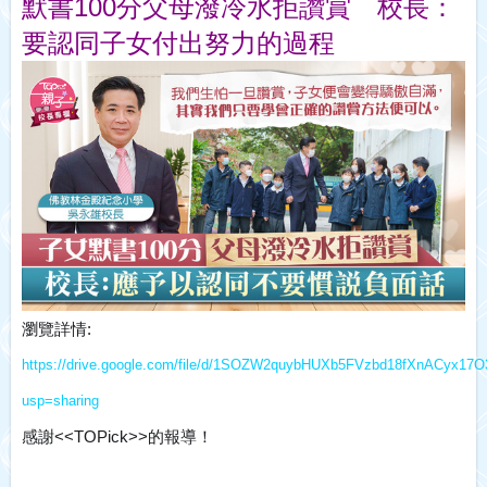
默書100分父母潑冷水拒讚賞　校長：
要認同子女付出努力的過程
瀏覽詳情:
https://drive.google.com/file/d/1SOZW2quybHUXb5FVzbd18fXnACyx17O
usp=sharing
感謝<<TOPick>>的報導！