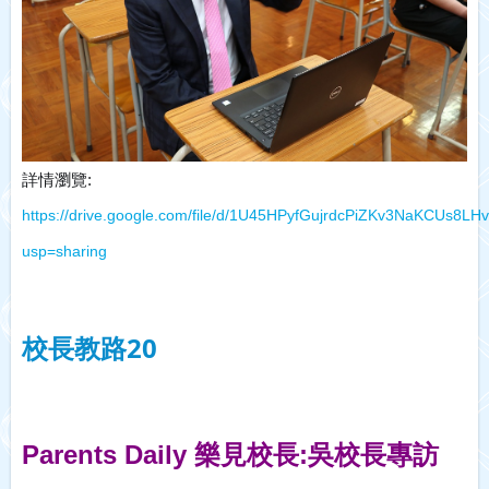
詳情瀏覽: 
https://drive.google.com/file/d/1U45HPyfGujrdcPiZKv3NaKCUs8LH
usp=sharing
校長教路20
Parents Daily 樂見校長:吳校長專訪