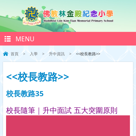
MENU
首頁
>
入學
>
升中資訊
>
<<校長教路>>
<<校長教路>>
校長教路35
校長隨筆｜升中面試 五大突圍原則