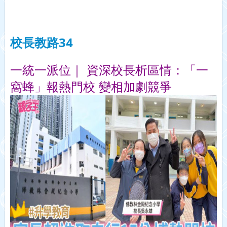
校長教路34
一統一派位｜ 資深校長析區情：「一
窩蜂」報熱門校 變相加劇競爭