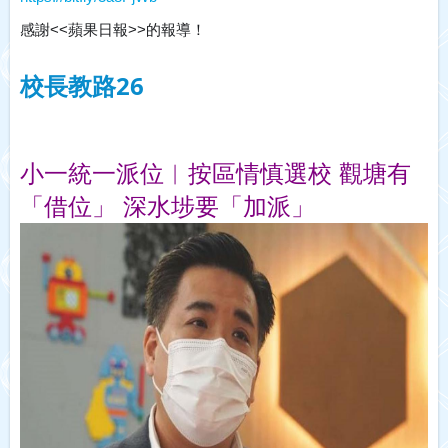
感謝<<蘋果日報>>的報導！
校長教路26
小一統一派位︱按區情慎選校 觀塘有
「借位」 深水埗要「加派」