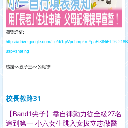
瀏覽詳情:
https://drive.google.com/file/d/1gWpohmgkmYpaFf3INiELT6ii218B
usp=sharing
感謝<<
親子王>>的報導!
校長教路31
【Band1尖子】靠自律勤力從全級27名
追到第一 小六女生跳入女拔立志做醫