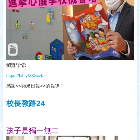
瀏覽詳情:
https://bit.ly/2XSijvk
感謝<<蘋果日報>>的報導！
校長教路24
孩子是獨一無二