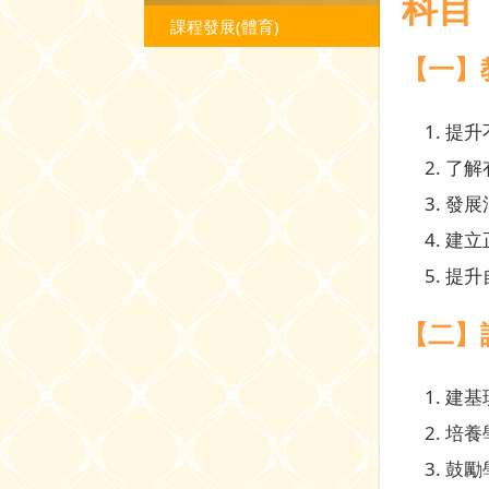
科目
課程發展(體育)
【一】
提升
了解
發展
建立
提升
【二】
建基
培養
鼓勵