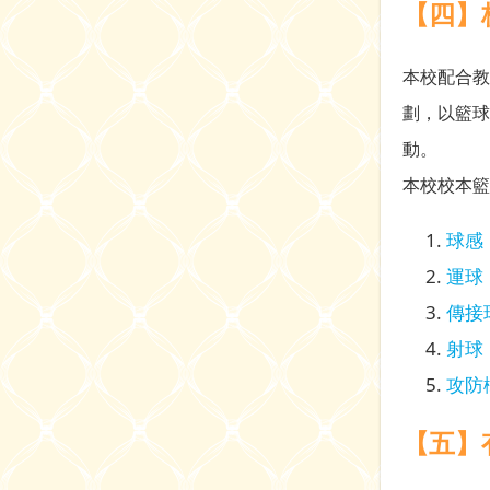
【四】
本校配合教
劃，以籃球
動。
本校校本籃
球感
運球
傳接
射球
攻防
【五】