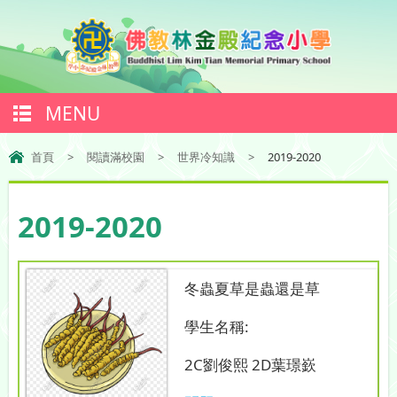
MENU
首頁
>
閱讀滿校園
>
世界冷知識
>
2019-2020
2019-2020
冬蟲夏草是蟲還是草
學生名稱:
2C劉俊熙 2D葉璟嶔