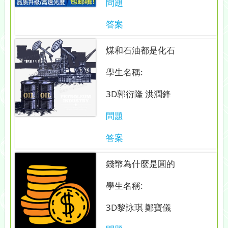
問題
答案
煤和石油都是化石
學生名稱:
3D郭衍隆 洪潤鋒
問題
答案
錢幣為什麼是圓的
學生名稱:
3D黎詠琪 鄭寶儀