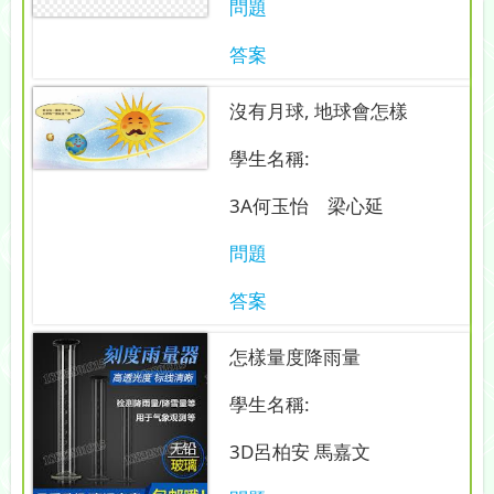
問題
答案
沒有月球, 地球會怎樣
學生名稱:
3A何玉怡 梁心延
問題
答案
怎樣量度降雨量
學生名稱:
3D呂柏安 馬嘉文