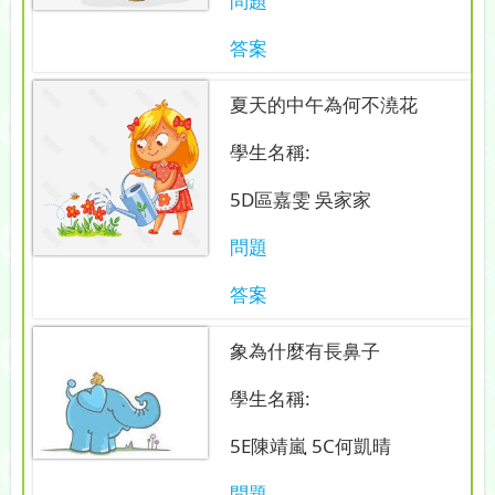
問題
答案
夏天的中午為何不澆花
學生名稱:
5D區嘉雯 吳家家
問題
答案
象為什麼有長鼻子
學生名稱:
5E陳靖嵐 5C何凱晴
問題