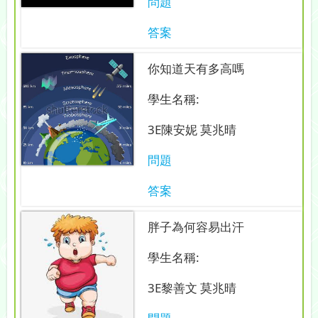
問題
答案
你知道天有多高嗎
學生名稱:
3E陳安妮 莫兆晴
問題
答案
胖子為何容易出汗
學生名稱:
3E黎善文 莫兆晴