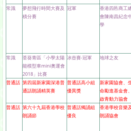
常識
夢想飛行時間大賽及
冠軍
香港四邑商工
積分賽
會陳南昌紀念
學
常識
荃葵青區「小學太陽
冰壺賽-冠軍
地球之友
能模型車mini奧運會
2018」比賽
普通話
第四屆新家園深港普
普通話高小組
新家園協會、
通話朗誦精英賽
優異獎
命勵進基金會
啟青動力協會
普通話
第六十九屆香港學校
普通話獨誦組
香港學校音樂
朗誦節
優良
朗誦協會