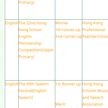
Primary)
English
The 22nd Hong
Winner
Hong Kong
Kong School
1st runner-up
Professional
English
2nd runner-up
Teachers’Uni
Penmanship
Competition(Upper
Primary)
English
The 69th Speech
1st Runner up
Hong Kong
Festival(English
Schools Musi
Speech)
and Speech
Merit
Association