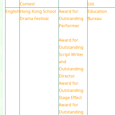
Contest
Ltd.
English
Hong Kong School
Award for
Education
Drama Festival
Outstanding
Bureau
Performer
Award for
Outstanding
Script Writer
and
Outstanding
Director
Award for
Outstanding
Stage Effect
Award for
Outstanding