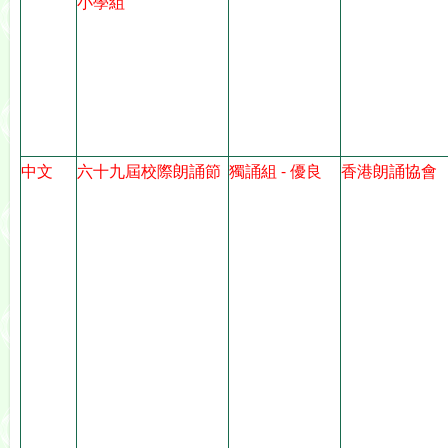
小學組
中文
六十九屆校際朗誦節
獨誦組 - 優良
香港朗誦協會