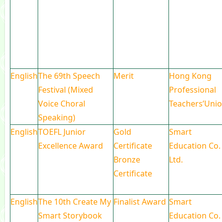
English
The 69th Speech
Merit
Hong Kong
Festival (Mixed
Professional
Voice Choral
Teachers’Uni
Speaking)
English
TOEFL Junior
Gold
Smart
Excellence Award
Certificate
Education Co.
Bronze
Ltd.
Certificate
English
The 10th Create My
Finalist Award
Smart
Smart Storybook
Education Co.