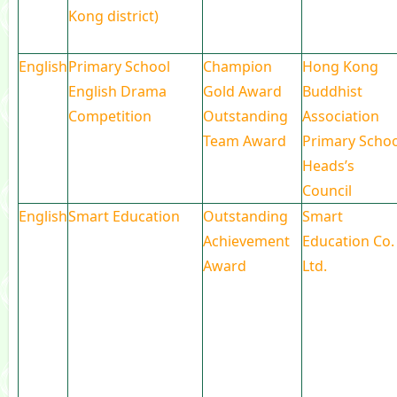
Kong district)
English
Primary School
Champion
Hong Kong
English Drama
Gold Award
Buddhist
Competition
Outstanding
Association
Team Award
Primary Schoo
Heads’s
Council
English
Smart Education
Outstanding
Smart
Achievement
Education Co.
Award
Ltd.