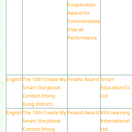
Cooperation
Award for
Commendable
Overall
Performance
English
The 10th Create My
Finalist Award
Smart
Smart Storybook
Education Co.
Contest (Hong
Ltd.
Kong district)
English
The 10th Create My
Finalist Award
KEA Learning
Smart Storybook
International
Contest (Hong
Ltd.