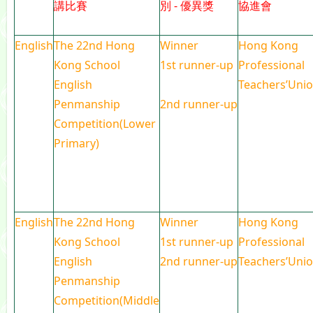
講比賽
別 - 優異獎
協進會
English
The 22nd Hong
Winner
Hong Kong
Kong School
1st runner-up
Professional
English
Teachers’Uni
Penmanship
2nd runner-up
Competition(Lower
Primary)
English
The 22nd Hong
Winner
Hong Kong
Kong School
1st runner-up
Professional
English
2nd runner-up
Teachers’Uni
Penmanship
Competition(Middle