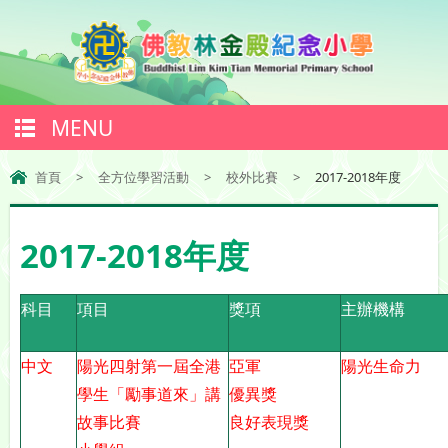
MENU
首頁
>
全方位學習活動
>
校外比賽
>
2017-2018年度
2017-2018年度
科目
項目
獎項
主辦機構
中文
陽光四射第一屆全港
亞軍
陽光生命力
學生「勵事道來」講
優異獎
故事比賽
良好表現獎