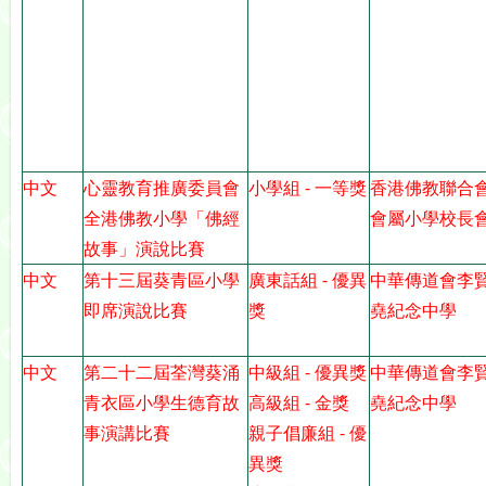
中文
心靈教育推廣委員會
小學組 - 一等獎
香港佛教聯合
全港佛教小學「佛經
會屬小學校長
故事」演說比賽
中文
第十三屆葵青區小學
廣東話組 - 優異
中華傳道會李
即席演說比賽
獎
堯紀念中學
中文
第二十二屆荃灣葵涌
中級組 - 優異獎
中華傳道會李
青衣區小學生德育故
高級組 - 金獎
堯紀念中學
事演講比賽
親子倡廉組 - 優
異獎