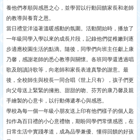
養他們孝順與感恩之心，並學習以行動回饋家長和老師
的教導與養育之恩。
當日禮堂洋溢著溫暖感動的氛圍。活動開始時，播放了
一年級同學入學以來的成長片段，記錄他們從稚嫩到逐
步適應校園生活的點滴。隨後，同學們向班主任獻上康
乃馨，感謝老師的悉心教導與關懷。各班同學還透過唱
歌及朗讀詩歌等，向老師和家長表達真摯的謝意。最
後，全校師生與校長一同合唱《世上只有》，孩子們更
向父母送上緊緊的擁抱、甜甜的吻、芬芳的康乃馨及親
手繪製的心意卡，以行動傳遞孝心與感恩。
學校為每一個一年級小朋友送上印有他們樣子的個人匙
扣作為百日禮的小心意禮物，期盼同學們常懷感恩，在
日常生活中實踐孝道，成為品學兼優、懂得回饋的好孩