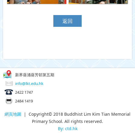
返回
新界葵涌葵芳邨第五期
info@lkt.edu.hk
2422 1747
2484 1419
網頁地圖
| Copyright© 2018 Buddhist Lim Kim Tian Memorial
Primary School. All rights reserved.
By: ctd.hk