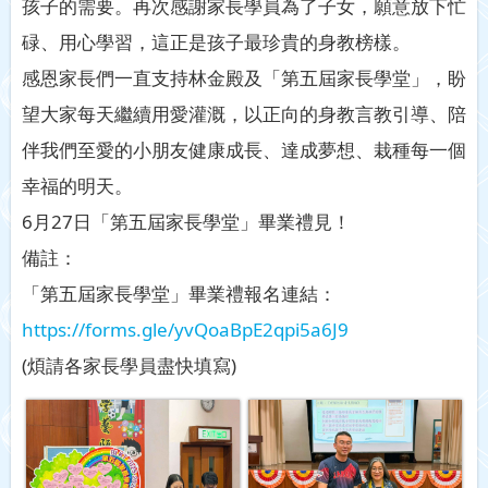
孩子的需要。再次感謝家長學員為了子女，願意放下忙
碌、用心學習，這正是孩子最珍貴的身教榜樣。
感恩家長們一直支持林金殿及「第五屆家長學堂」，盼
望大家每天繼續用愛灌溉，以正向的身教言教引導、陪
伴我們至愛的小朋友健康成長、達成夢想、栽種每一個
幸福的明天。
6月27日「第五屆家長學堂」畢業禮見！
備註：
「第五屆家長學堂」畢業禮報名連結：
https://forms.gle/yvQoaBpE2qpi5a6J9
(煩請各家長學員盡快填寫)