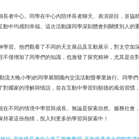
個長者中心。同學在中心內陪伴長者聊天、表演節目，並協
互動中均感到幸福。這次活動讓同學深刻體會到關懷別人的
伸學習。他們觀看了不同的天文展品及互動展示，對太空加
程不僅增加了同學們的知識，也激發了探究精神，尤其是在
德勒流大晚小學)的同學展開國內交流活動暨畢業旅行。同學
了對國家的理解與情誼，並在互動中學習到順德的風俗習慣
能在不同的情境中學習與成長。無論是探索自然、服務社會
保持著這份熱情，投入到更多的學習與探索中！
園旅行
四年級長者中心義工服務學習
五年級香港太空館常識