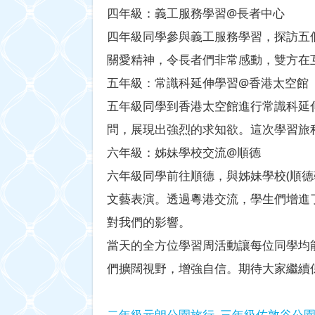
四年級：義工服務學習@長者中心
四年級同學參與義工服務學習，探訪五
關愛精神，令長者們非常感動，雙方在
五年級：常識科延伸學習@香港太空館
五年級同學到香港太空館進行常識科延
問，展現出強烈的求知欲。這次學習旅
六年級：姊妹學校交流@順德
六年級同學前往順德，與姊妹學校(順
文藝表演。透過粵港交流，學生們增進
對我們的影響。
當天的全方位學習周活動讓每位同學均
們擴闊視野，增強自信。期待大家繼續
二年級元朗公園旅行
三年級佐敦谷公