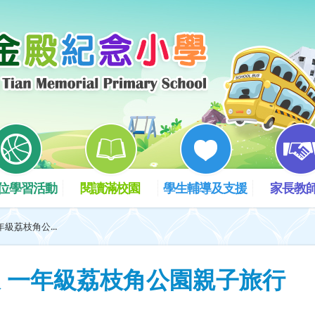
位學習活動
閱讀滿校園
學生輔導及支援
家長教
級荔枝角公...
 一年級荔枝角公園親子旅行