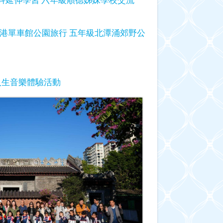
港單車館公園旅行
五年級北潭涌郊野公
人生音樂體驗活動