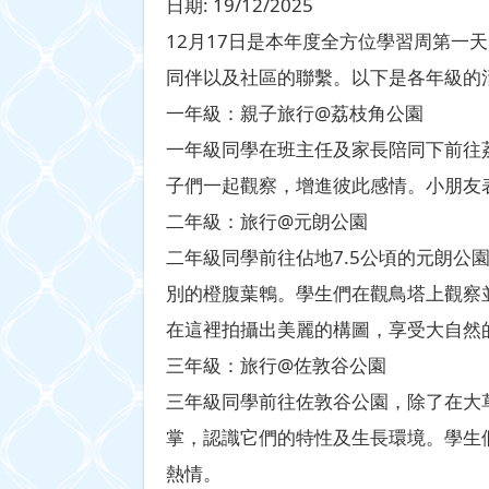
日期:
19/12/2025
12月17日是本年度全方位學習周第
同伴以及社區的聯繫。以下是各年級的
一年級：親子旅行@荔枝角公園
一年級同學在班主任及家長陪同下前往
子們一起觀察，增進彼此感情。小朋友
二年級：旅行@元朗公園
二年級同學前往佔地7.5公頃的元朗公
別的橙腹葉鵯。學生們在觀鳥塔上觀察
在這裡拍攝出美麗的構圖，享受大自然
三年級：旅行@佐敦谷公園
三年級同學前往佐敦谷公園，除了在大
掌，認識它們的特性及生長環境。學生
熱情。