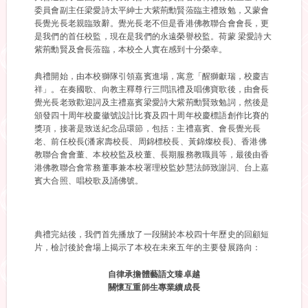
委員會副主任梁愛詩太平紳士大紫荊勳賢蒞臨主禮致勉，又蒙會
長覺光長老親臨致辭。覺光長老不但是香港佛教聯合會會長，更
是我們的首任校監，現在是我們的永遠榮譽校監。荷蒙 梁愛詩大
紫荊勳賢及會長蒞臨，本校仝人實在感到十分榮幸。
典禮開始，由本校獅隊引領嘉賓進場，寓意「醒獅獻瑞，校慶吉
祥」。在奏國歌、向教主釋尊行三問訊禮及唱佛寶歌後，由會長
覺光長老致歡迎詞及主禮嘉賓梁愛詩大紫荊勳賢致勉詞，然後是
頒發四十周年校慶徽號設計比賽及四十周年校慶標語創作比賽的
獎項，接著是致送紀念品環節，包括：主禮嘉賓、會長覺光長
老、前任校長(潘家壽校長、周錦標校長、黃錦燦校長)、香港佛
教聯合會會董、本校校監及校董、長期服務教職員等，最後由香
港佛教聯合會常務董事兼本校署理校監妙慧法師致謝詞、台上嘉
賓大合照、唱校歌及誦佛號。
典禮完結後，我們首先播放了一段關於本校四十年歷史的回顧短
片，檢討後於會場上揭示了本校在未來五年的主要發展路向：
自律承擔體藝語文臻卓越
關懷互重師生專業續成長