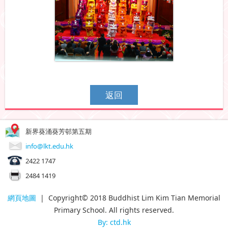
返回
新界葵涌葵芳邨第五期
info@lkt.edu.hk
2422 1747
2484 1419
網頁地圖
| Copyright© 2018 Buddhist Lim Kim Tian Memorial
Primary School. All rights reserved.
By: ctd.hk