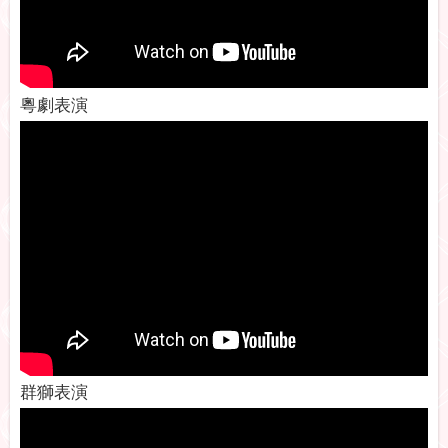
粵劇表演
群獅表演