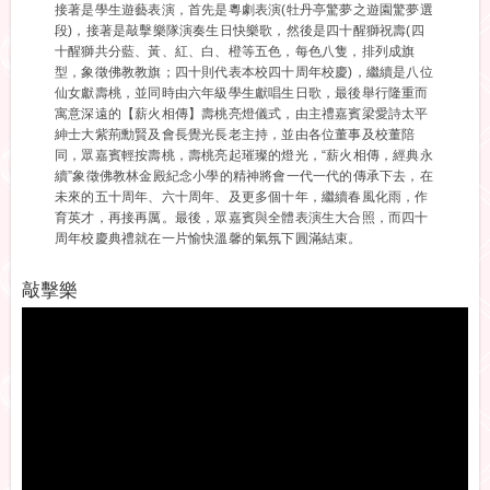
接著是學生遊藝表演，首先是粵劇表演(牡丹亭驚夢之遊園驚夢選
段)，接著是敲擊樂隊演奏生日快樂歌，然後是四十醒獅祝壽(四
十醒獅共分藍、黃、紅、白、橙等五色，每色八隻，排列成旗
型，象徵佛教教旗；四十則代表本校四十周年校慶)，繼續是八位
仙女獻壽桃，並同時由六年級學生獻唱生日歌，最後舉行隆重而
寓意深遠的【薪火相傳】壽桃亮燈儀式，由主禮嘉賓梁愛詩太平
紳士大紫荊勳賢及會長覺光長老主持，並由各位董事及校董陪
同，眾嘉賓輕按壽桃，壽桃亮起璀璨的燈光，“薪火相傳，經典永
續”象徵佛教林金殿紀念小學的精神將會一代一代的傳承下去，在
未來的五十周年、六十周年、及更多個十年，繼續春風化雨，作
育英才，再接再厲。最後，眾嘉賓與全體表演生大合照，而四十
周年校慶典禮就在一片愉快溫馨的氣氛下圓滿結束。
敲擊樂