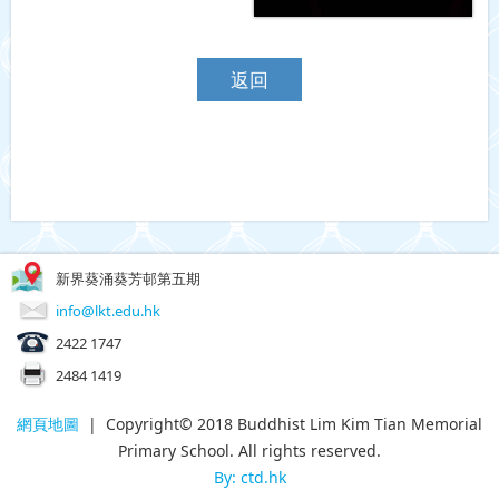
返回
新界葵涌葵芳邨第五期
info@lkt.edu.hk
2422 1747
2484 1419
網頁地圖
| Copyright© 2018 Buddhist Lim Kim Tian Memorial
Primary School. All rights reserved.
By: ctd.hk