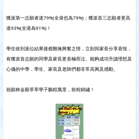
獲派第一志願者達79%(全港也為79%)；獲派首三志願者更高
達93%(全港為91%)！
學生收到派位結果後都難掩興奮之情，立刻與家長分享喜悅，
有獲派首志願的同學及家長更喜極而泣。能夠成功升讀理想及
心儀的中學，學生、家長及老師們都非常高興及感動。
祝願林金殿莘莘學子鵬程萬里，前程錦繡！