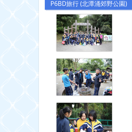
P6BD旅行 (北潭涌郊野公園)