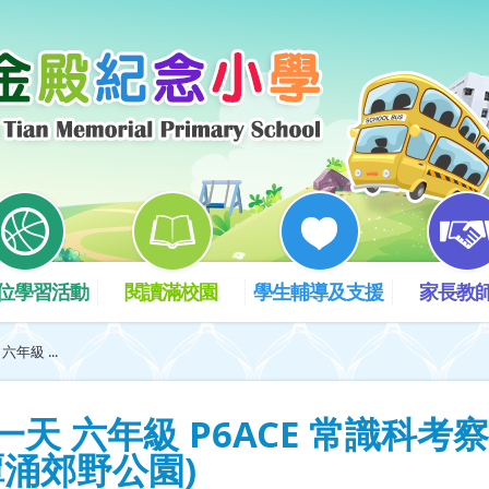
位學習活動
閱讀滿校園
學生輔導及支援
家長教
年級 ...
一天 六年級 P6ACE 常識科考
北潭涌郊野公園)