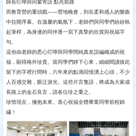
師長叮嚀與同窗寄語 點亮前路
而教育營的重頭戲——營地晚會，則在柔和感人的樂曲
中拉開序幕。在溫馨的氣氛下，老師們與同學們紛紛執
起筆桿，為身邊的同伴逐一寫下真摯的欣賞與祝福字
句。
這份由老師的悉心叮嚀與同學間純真友誼編織成的祝
福，顯得格外珍貴。當同學們靜下心來，細細閱讀彼此
留下的字裡行間時，六年來的點滴回憶湧上心頭，不少
人百感交雜，眼泛淚光。這些片言隻語，將成為大家成
長路上的金石良言，請各位珍之重之。
珍惜現在，擁抱未來。衷心祝福全體畢業同學前程錦
繡！