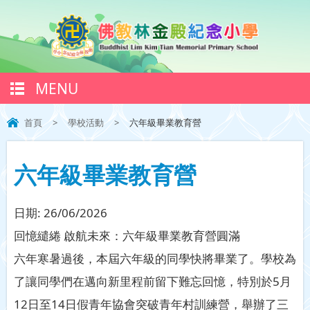
MENU
首頁
>
學校活動
>
六年級畢業教育營
六年級畢業教育營
日期:
26/06/2026
回憶繾綣 啟航未來：六年級畢業教育營圓滿
六年寒暑過後，本屆六年級的同學快將畢業了。學校為
了讓同學們在邁向新里程前留下難忘回憶，特別於5月
12日至14日假青年協會突破青年村訓練營，舉辦了三