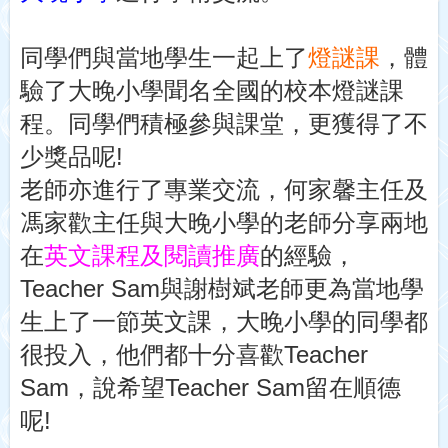
同學們與當地學生一起上了
燈謎課
，體
驗了大晚小學聞名全國的校本燈謎課
程。同學們積極參與課堂，更獲得了不
少獎品呢
!
老師亦進行了專業交流，何家馨主任及
馮家歡主任與大晚小學的老師分享兩地
在
英文課程及閱讀推廣
的經驗，
Teacher Sam
與謝樹斌老師更為當地學
生上了一節英文課，大晚小學的同學都
很投入，他們都十分喜歡
Teacher
Sam
，說希望
Teacher Sam
留在順德
呢
!