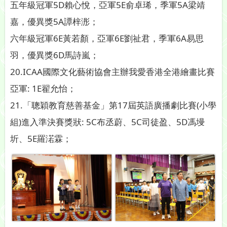
五年級冠軍5D賴心悅，亞軍5E俞卓琋，季軍5A梁靖
嘉，優異獎5A譚梓浵；
六年級冠軍6E黃若顏，亞軍6E劉祉君，季軍6A易思
羽，優異獎6D馬詩嵐；
20.ICAA國際文化藝術協會主辦我愛香港全港繪畫比賽
亞軍: 1E翟允怡；
21.「聰穎教育慈善基金」第17屆英語廣播劇比賽(小學
組)進入準決賽獎狀: 5C布丞蔚、5C司徒盈、5D馮墁
圻、5E羅渃霖；