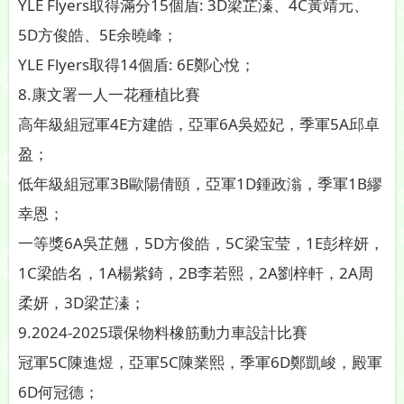
YLE Flyers取得滿分15個盾: 3D梁芷溱、4C黃靖元、
5D方俊皓、5E余曉峰；
YLE Flyers取得14個盾: 6E鄭心悅；
8.康文署一人一花種植比賽
高年級組冠軍4E方建皓，亞軍6A吳婭妃，季軍5A邱卓
盈；
低年級組冠軍3B歐陽倩頤，亞軍1D鍾政滃，季軍1B繆
幸恩；
一等獎6A吳芷翹，5D方俊皓，5C梁宝莹，1E彭梓妍，
1C梁皓名，1A楊紫錡，2B李若熙，2A劉梓軒，2A周
柔妍，3D梁芷溱；
9.2024-2025環保物料橡筋動力車設計比賽
冠軍5C陳進煜，亞軍5C陳業熙，季軍6D鄭凱峻，殿軍
6D何冠德；