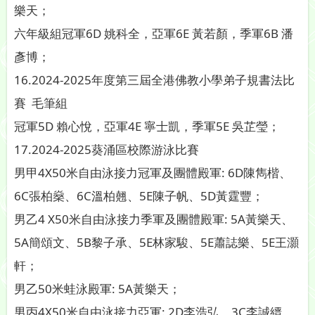
樂天；
六年級組冠軍6D 姚科全，亞軍6E 黃若顏，季軍6B 潘
彥博；
16.2024-2025年度第三屆全港佛教小學弟子規書法比
賽 毛筆組
冠軍5D 賴心悅，亞軍4E 寧士凱，季軍5E 吳芷瑩；
17.2024-2025葵涌區校際游泳比賽
男甲4X50米自由泳接力冠軍及團體殿軍: 6D陳雋楷、
6C張柏燊、6C溫柏翹、5E陳子帆、5D黃霆豐；
男乙4 X50米自由泳接力季軍及團體殿軍: 5A黃樂天、
5A簡頌文、5B黎子承、5E林家駿、5E蕭誌樂、5E王灝
軒；
男乙50米蛙泳殿軍: 5A黃樂天；
男丙4X50米自由泳接力亞軍: 2D李浩弘、3C李誠縉、