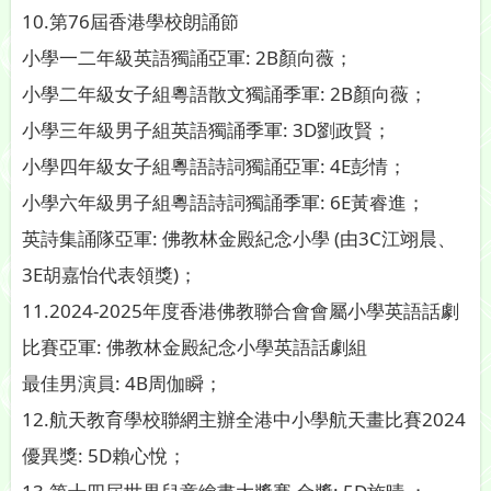
10.第76屆香港學校朗誦節
小學一二年級英語獨誦亞軍: 2B顏向薇；
小學二年級女子組粵語散文獨誦季軍: 2B顏向薇；
小學三年級男子組英語獨誦季軍: 3D劉政賢；
小學四年級女子組粵語詩詞獨誦亞軍: 4E彭情；
小學六年級男子組粵語詩詞獨誦季軍: 6E黃睿進；
英詩集誦隊亞軍: 佛教林金殿紀念小學 (由3C江翊晨、
3E胡嘉怡代表領獎)；
11.2024-2025年度香港佛教聯合會會屬小學英語話劇
比賽亞軍: 佛教林金殿紀念小學英語話劇組
最佳男演員: 4B周伽瞬；
12.航天教育學校聯網主辦全港中小學航天畫比賽2024
優異獎: 5D賴心悅；