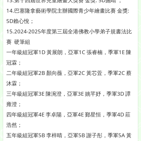
13.第十四屆世界兒童繪畫大獎賽 金獎: 5D施晴 ；
14.巴塞隆拿藝術學院主辦國際青少年繪畫比賽 金獎:
5D賴心悅；
15.2024-2025年度第三屆全港佛教小學弟子規書法比
賽 硬筆組
一年級組冠軍1D 黃展朗，亞軍1C 張睿楠，季軍1E 陳
冠霖；
二年級組冠軍2B 顏向薇，亞軍2C 黃芯萓，季軍2C 蔡
沐霖；
三年級組冠軍3E 陳涴澄，亞軍3E 姚芊妤，季軍3D 譚
雍澄；
四年級組冠軍4E 李卓陽，亞軍4E 鄞星恒，季軍4D 莊
浩然；
五年級組冠軍5B 李梓晴，亞軍5B 謝子彤，季軍5A 黃