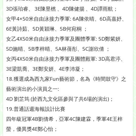
3D張珀睿、 3E陳昱橪 、4D陳健揚 、4D譚雨航；
女甲4×50米自由泳接力季軍: 6A陳依晴、6D高嘉妤、
6E黃詩茹、5D黃穎琳、5B何宛桐 ；
女乙4X50米自由泳接力季軍及團體季軍: 5D鄭紫妍、
5D施晴、5B李梓晴、5A林蒨彤、5C謝欣倩 ；
女丙4X50米自由泳接力季軍及團體殿軍: 3D高君渟、
3E梁凱喬、3E鄭安妍、4E李沛凝；
18.獲選成為西九家Fun藝術節，名為《時間鼓守》之
藝術演出的小演員之一:
4D 劉芷筠 (於西九文化區參與了共6場的演出)；
19.普通話週海報設計比賽
四年級冠軍4B劉倩希，亞軍4C陳建霖，季軍4E王梓
螢，優異獎4E鄭心怡；