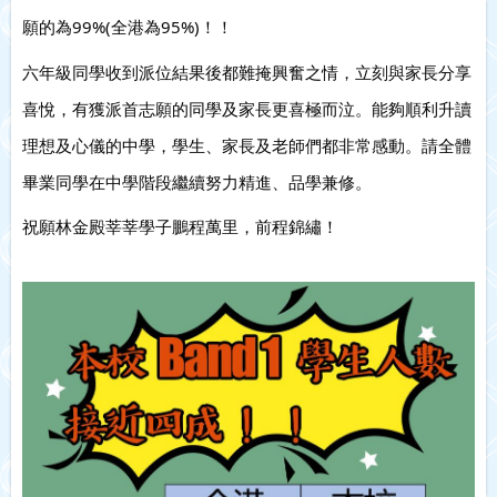
願的為99%(全港為95%)！！
六年級同學收到派位結果後都難掩興奮之情，立刻與家長分享
喜悅，有獲派首志願的同學及家長更喜極而泣。能夠順利升讀
理想及心儀的中學，學生、家長及老師們都非常感動。請全體
畢業同學在中學階段繼續努力精進、品學兼修。
祝願林金殿莘莘學子鵬程萬里，前程錦繡！