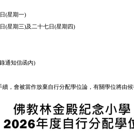
日
星期一
(
)
日
星期三
及二十七日
星期四
(
)
(
)
錄通知信函內
)
手續，會被當作放棄自行分配學位論，有關學位將由候