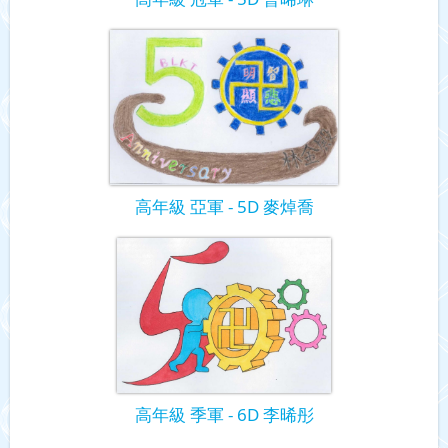
高年級 亞軍 - 5D 麥焯喬
高年級 季軍 - 6D 李晞彤