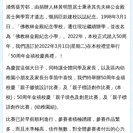
涌舊葵芳邨，由捐辦人林黃明慧居士秉承其先夫林公金殿
居士興學育才遺志，慨捐巨款建校以誌紀念。1998年3月1
日，「佛教林金殿紀念學校」遷往現址繼續辦學，並改名
為「佛教林金殿紀念小學」。2022年，本校正式踏入50周
年，我們謹訂於2022年3月1日(星期二)在本校禮堂舉行
「50周年金禧校慶典禮」！
為慶賀這個大日子，同時讓全體同學及家長，以及區內幼
稚園小朋友及家長分享箇中喜悅，我們特舉辦50周年金禧
校慶「親子徽號設計比賽」及「親子標語創作比賽」(本
校)；50周年金禧校慶「親子填色及創意比賽」及「親子標
語創作比賽」(幼稚園組)。
比賽已於早前順利進行，參賽者積極踴躍，參賽作品繁
多，而且水準極高，佳作無數，對全體參賽者付出的心力