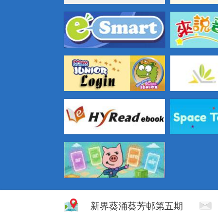
新界葵涌葵芳邨第五期